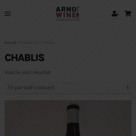
Skip to main content
Accueil
/ Produit AOC / Chablis
CHABLIS
Voici le seul résultat