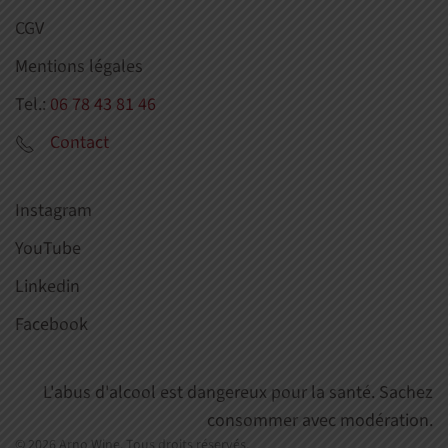
CGV
Mentions légales
Tel.:
06 78 43 81 46
Contact
Instagram
YouTube
Linkedin
Facebook
L'abus d'alcool est dangereux pour la santé. Sachez
consommer avec modération.
©
2026
Arno Wine. Tous droits réservés.