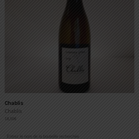
Chablis
Chablis
18,50
€