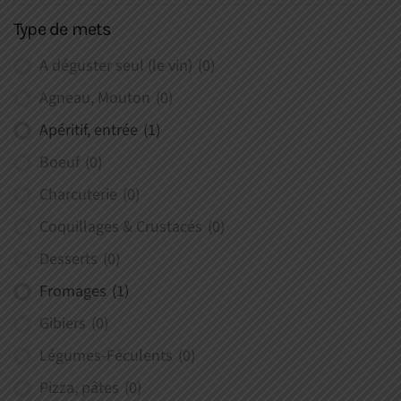
Type de mets
A déguster seul (le vin)
(0)
Agneau, Mouton
(0)
Apéritif, entrée
(1)
Boeuf
(0)
Charcuterie
(0)
Coquillages & Crustacés
(0)
Desserts
(0)
Fromages
(1)
Gibiers
(0)
Légumes-Féculents
(0)
Pizza, pâtes
(0)