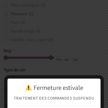
Plats asiatiques
(0)
Poissons
(1)
Porc
(0)
Viande rouge
(0)
Volaille, Veau, Lapin
(0)
Prix
Prix :
18€
—
19€
Type de vin
Rouge
(0)
Fermeture estivale
Blanc
(1)
Rosé
(0)
TRAITEMENT DES COMMANDES SUSPENDU
Effervescent
(0)