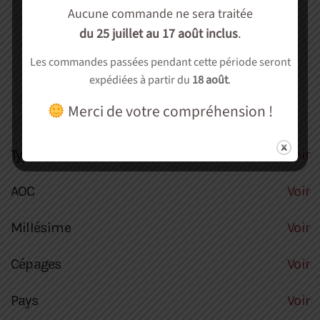
Aucune commande ne sera traitée
Vins fortifiés, Liquoreux
(0)
du 25 juillet au 17 août inclus
.
Spiritueux
(0)
Les commandes passées pendant cette période seront
Autre
(0)
expédiées à partir du
18 août
.
Soirée dégustation
(0)
Merci de votre compréhension !
cadeau
(0)
Type culture
Voir
AOC
Voir
Millésime
Voir
Cépages
Voir
Pays
Voir