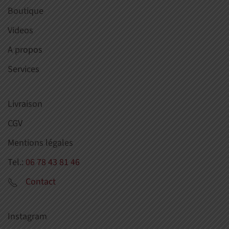
Boutique
Videos
A propos
Services
Livraison
CGV
Mentions légales
Tel.:
06 78 43 81 46
Contact
Instagram