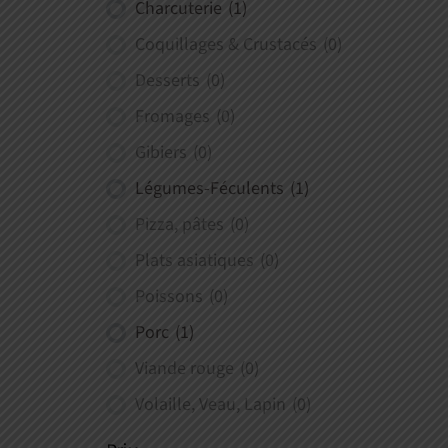
Charcuterie
(1)
Coquillages & Crustacés
(0)
Desserts
(0)
Fromages
(0)
Gibiers
(0)
Légumes-Féculents
(1)
Pizza, pâtes
(0)
Plats asiatiques
(0)
Poissons
(0)
Porc
(1)
Viande rouge
(0)
Volaille, Veau, Lapin
(0)