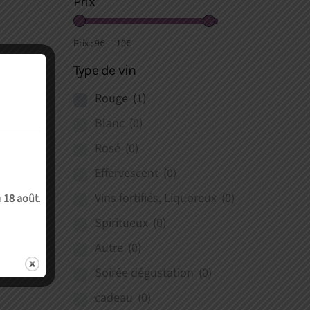
Prix
Prix :
9€
—
10€
Type de vin
Rouge
(1)
Blanc
(0)
Rosé
(0)
Effervescent
(0)
Vins fortifiés, Liquoreux
(0)
u
18 août
.
Spiritueux
(0)
Autre
(0)
Soirée dégustation
(0)
cadeau
(0)