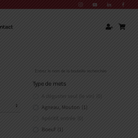
ntact
Type de mets
A déguster seul (le vin)
(0)
Agneau, Mouton
(1)
Apéritif, entrée
(0)
Boeuf
(1)