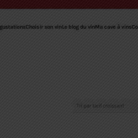
gustations
Choisir son vin
Le blog du vin
Ma cave à vins
Co