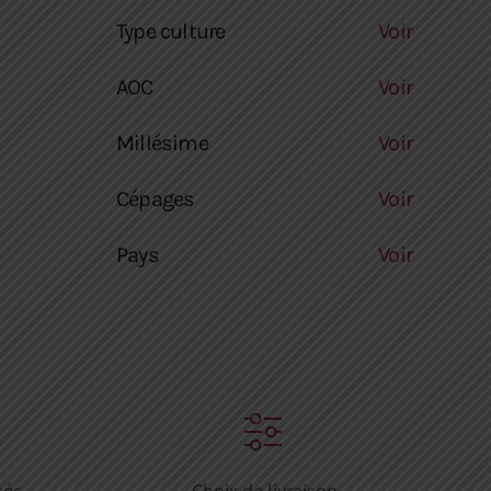
Type culture
Voir
AOC
Voir
Millésime
Voir
Cépages
Voir
Pays
Voir