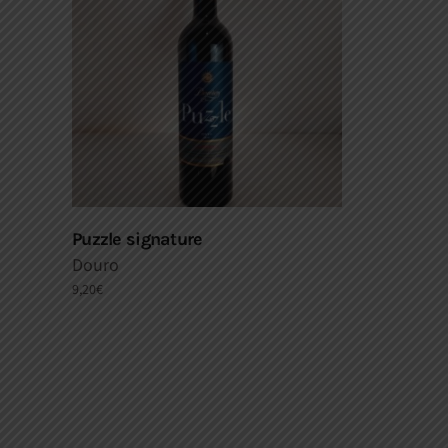
Puzzle signature
Douro
9,20
€