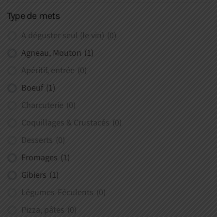
Type de mets
A déguster seul (le vin)
(0)
Agneau, Mouton
(1)
Apéritif, entrée
(0)
Boeuf
(1)
Charcuterie
(0)
Coquillages & Crustacés
(0)
Desserts
(0)
Fromages
(1)
Gibiers
(1)
Légumes-Féculents
(0)
Pizza, pâtes
(0)