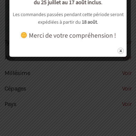
du 25 juillet au 17 août inclus
.
Autre
(0)
Les commandes passées pendant cette période seront
Soirée dégustation
(0)
expédiées à partir du
18 août
.
cadeau
(0)
Merci de votre compréhension !
Type culture
Voir
AOC
Voir
Millésime
Voir
Cépages
Voir
Pays
Voir