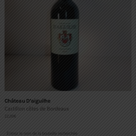
Château D’aiguilhe
Castillon côtes de Bordeaux
22,00
€