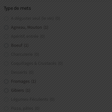
Type de mets
A déguster seul (le vin)
(0)
Agneau, Mouton
(1)
Apéritif, entrée
(0)
Boeuf
(1)
Charcuterie
(0)
Coquillages & Crustacés
(0)
Desserts
(0)
Fromages
(1)
Gibiers
(1)
Légumes-Féculents
(0)
Pizza, pâtes
(0)