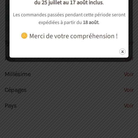
du 25 juillet au 17 août inclus
.
Autre
(0)
Les commandes passées pendant cette période seront
Soirée dégustation
(0)
expédiées à partir du
18 août
.
cadeau
(0)
Merci de votre compréhension !
Type culture
Voir
AOC
Voir
Millésime
Voir
Cépages
Voir
Pays
Voir