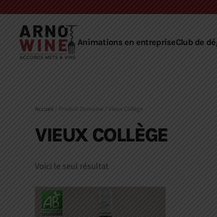
Skip to main content
Animations en entreprise
Club de dé
Accueil
/ Produit Domaine / Vieux Collège
VIEUX COLLÈGE
Voici le seul résultat