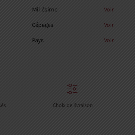
Millésime
Voir
Cépages
Voir
Pays
Voir
sés
Choix de livraison