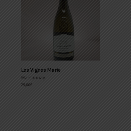
Les Vignes Marie
Marsannay
29,00
€