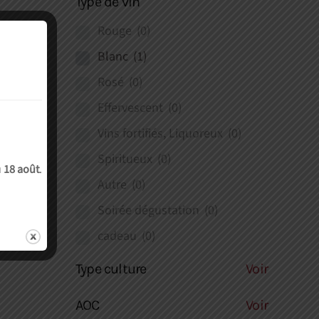
Type de vin
Rouge
(0)
Blanc
(1)
Rosé
(0)
Effervescent
(0)
Vins fortifiés, Liquoreux
(0)
Spiritueux
(0)
u
18 août
.
Autre
(0)
Soirée dégustation
(0)
cadeau
(0)
Type culture
Voir
AOC
Voir