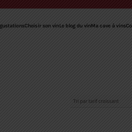
gustations
Choisir son vin
Le blog du vin
Ma cave à vins
Co