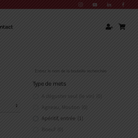
ntact
Type de mets
A déguster seul (le vin)
(0)
Agneau, Mouton
(0)
Apéritif, entrée
(1)
Boeuf
(0)