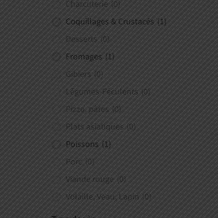
Charcuterie
(0)
Coquillages & Crustacés
(1)
Desserts
(0)
Fromages
(1)
Gibiers
(0)
Légumes-Féculents
(0)
Pizza, pâtes
(0)
Plats asiatiques
(0)
Poissons
(1)
Porc
(0)
Viande rouge
(0)
Volaille, Veau, Lapin
(0)