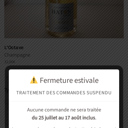
L’Octave
Champagne
32,00
€
Fermeture estivale
Type de mets
TRAITEMENT DES COMMANDES SUSPENDU
A déguster seul (le vin)
(1)
Aucune commande ne sera traitée
Agneau, Mouton
(0)
du 25 juillet au 17 août inclus
.
Apéritif, entrée
(4)