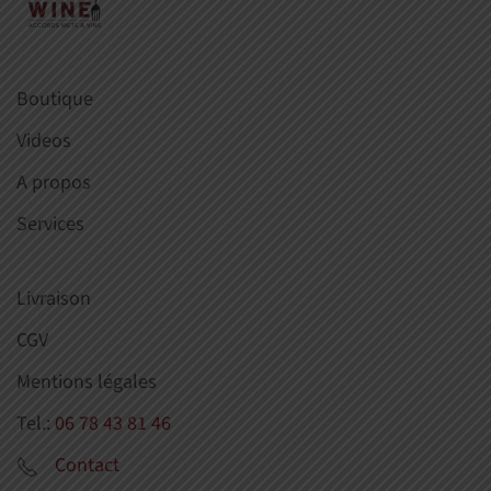
Boutique
Videos
A propos
Services
Livraison
CGV
Mentions légales
Tel.:
06 78 43 81 46
Contact