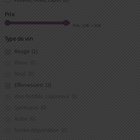
Prix
Prix :
23€
—
32€
Type de vin
Rouge
(1)
Blanc
(0)
Rosé
(0)
Effervescent
(3)
Vins fortifiés, Liquoreux
(0)
Spiritueux
(0)
Autre
(0)
Soirée dégustation
(0)