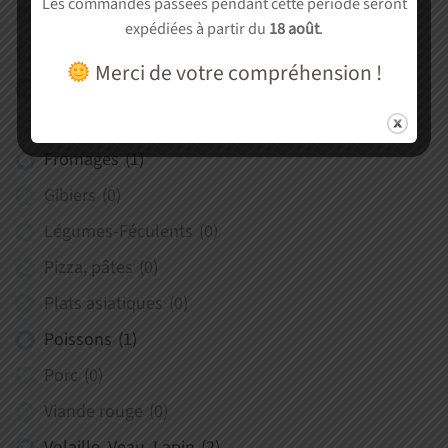
Les commandes passées pendant cette période seront
Boeuf
(0)
expédiées à partir du
18 août
.
Charcuterie
(0)
Merci de votre compréhension !
Coquillages & Crustacés
(2)
Desserts
(0)
Fromages
(1)
Gibiers
(0)
Légumes-Féculents
(0)
Pizza, pâtes
(0)
Plats asiatiques
(0)
Poissons
(1)
Porc
(0)
Viande rouge
(0)
Volaille, Veau, Lapin
(2)