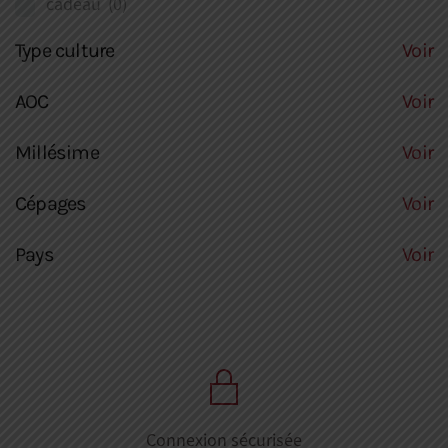
cadeau
(0)
Type culture
Voir
AOC
Voir
Millésime
Voir
Cépages
Voir
Pays
Voir
Connexion sécurisée