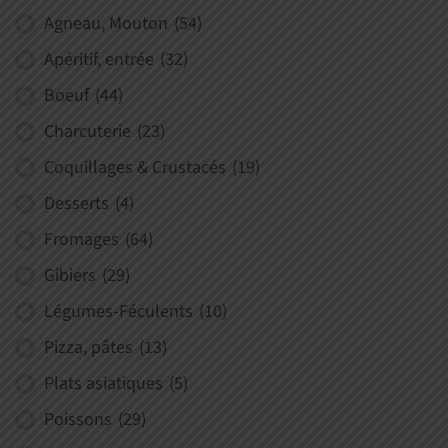
Agneau, Mouton
(54)
Apéritif, entrée
(32)
Boeuf
(44)
Charcuterie
(23)
Coquillages & Crustacés
(19)
Desserts
(4)
Fromages
(64)
Gibiers
(29)
Légumes-Féculents
(10)
Pizza, pâtes
(13)
Plats asiatiques
(5)
Poissons
(29)