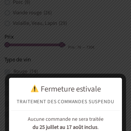
Porc
(9)
Viande rouge
(26)
Volaille, Veau, Lapin
(29)
Prix
Prix :
7€
—
730€
Type de vin
Rouge
(74)
Blanc
(26)
Fermeture estivale
Rosé
(2)
TRAITEMENT DES COMMANDES SUSPENDU
Effervescent
(6)
Vins fortifiés, Liquoreux
(5)
Aucune commande ne sera traitée
Spiritueux
(0)
du 25 juillet au 17 août inclus
.