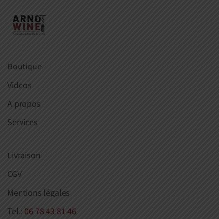
Boutique
Videos
A propos
Services
Livraison
CGV
Mentions légales
Tel.:
06 78 43 81 46