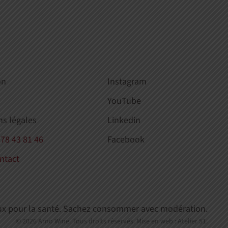
on
Instagram
YouTube
ns légales
Linkedin
 78 43 81 46
Facebook
ntact
eux pour la santé. Sachez consommer avec modération.
©
2026
Arno Wine. Tous droits réservés.
Mise en web :
Atelier 51
.