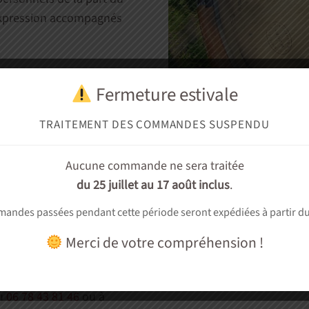
 expression accompagnés
t au nez qui invitent au
Fermeture estivale
ne pas vous laisser
 travail minutieux à la
TRAITEMENT DES COMMANDES SUSPENDU
Aucune commande ne sera traitée
 idée recette. Un moyen de
du 25 juillet au 17 août inclus
.
isir.
andes passées pendant cette période seront expédiées à partir d
itions de transport ci-
Merci de votre compréhension !
is.
au
06 78 43 81 46
ou à