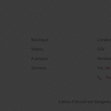
Boutique
Livrais
Videos
CGV
A propos
Mentio
Services
Tel.:
06
Co
L'abus d'alcool est danger