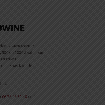
OWINE
 cadeaux ARNOWINE ?
€, 50€ ou 100€ à valoir sur
ustations.
 de ne pas faire de
chat.
au
06 78 43 81 46
ou à