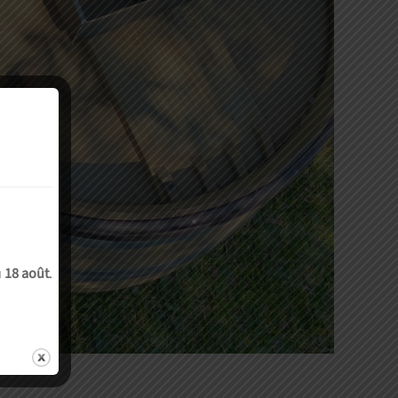
u
18 août
.