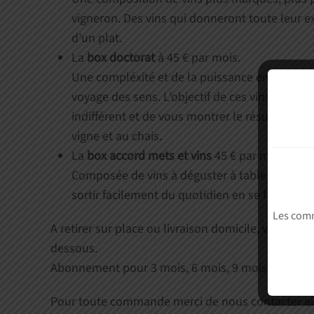
vigneron. Des vins qui donneront toute leur
d’un plat.
La
box doctorat
à 45 € par mois.
Une compléxité et de la puissance en bouche e
voyage des sens. L’objectif de ces vins est de 
indifférent et de vous montrer le résultat d’un
vigne et au chais.
La
box accord mets et vins
45 € par mois.
Composée de vins à déguster à table avec son
sortir facilement du quotidien en se faisant pla
Les comm
A retirer sur place ou livraison domicile, voir cond
dessous.
Abonnement pour 3 mois, 6 mois, 9 mois ou 12 mo
Pour toute commande merci de nous contacter 