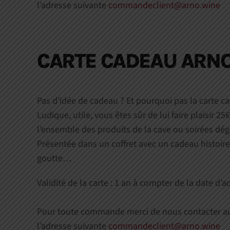
l’adresse suivante
commandeclient@arno.wine
CARTE CADEAU ARN
Pas d’idée de cadeau ? Et pourquoi pas la carte
Ludique, utile, vous êtes sûr de lui faire plaisir 25
l’ensemble des produits de la cave ou soirées dég
Présentée dans un coffret avec un cadeau histoire
goutte…
Validité de la carte : 1 an à compter de la date d’a
Pour toute commande merci de nous contacter 
l’adresse suivante
commandeclient@arno.wine