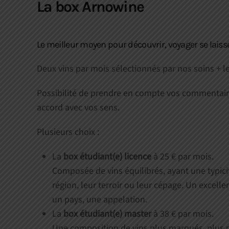
La box Arnowine
Le meilleur moyen pour découvrir, voyager se laiss
Deux vins par mois sélectionnés par nos soins + leu
Possibilité de prendre en compte vos commentaire
accord avec vos sens.
Plusieurs choix :
La
box étudiant(e) licence
à 25 € par mois.
Composée de vins équilibrés, ayant une typicit
région, leur terroir ou leur cépage. Un excel
un pays, une appelation.
La
box étudiant(e) master
à 38 € par mois.
Une composition de vins plus marqués, plus p