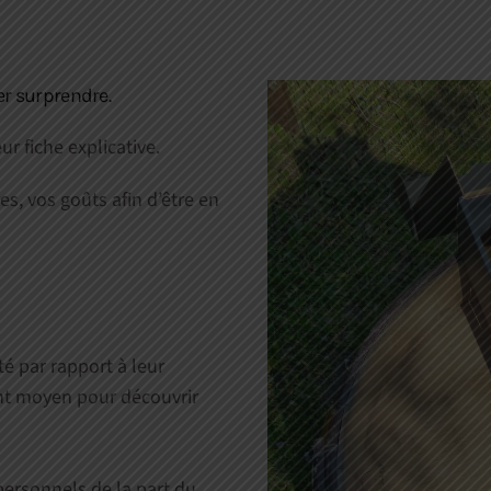
er surprendre.
r fiche explicative.
s, vos goûts afin d’être en
é par rapport à leur
lent moyen pour découvrir
ersonnels de la part du