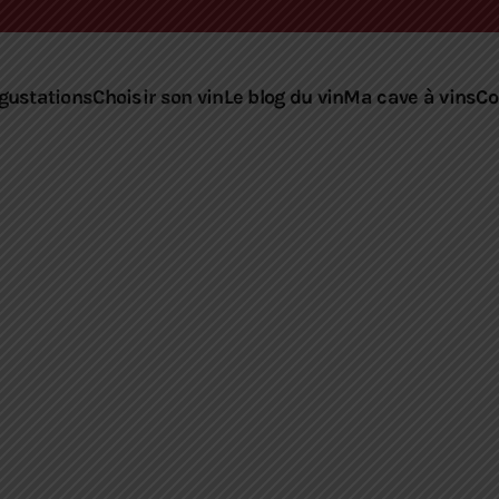
gustations
Choisir son vin
Le blog du vin
Ma cave à vins
Co