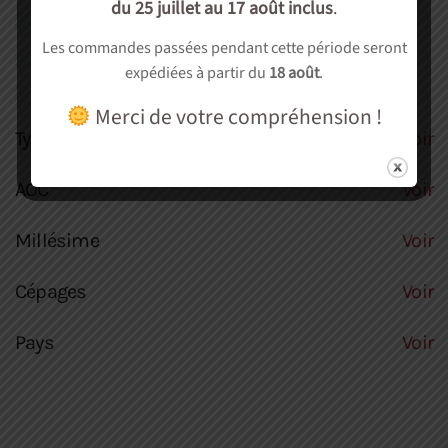
du 25 juillet au 17 août inclus
.
Autre
(0)
Les commandes passées pendant cette période seront
Soirée dégustation
(0)
expédiées à partir du
18 août
.
cadeau
(0)
Merci de votre compréhension !
Type culture
Voir
AOC
Voir
Millésime
Voir
Cépages
Voir
Pays
Voir