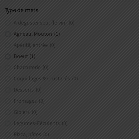
Type de mets
A déguster seul (le vin)
(0)
Agneau, Mouton
(1)
Apéritif, entrée
(0)
Boeuf
(1)
Charcuterie
(0)
Coquillages & Crustacés
(0)
Desserts
(0)
Fromages
(0)
Gibiers
(0)
Légumes-Féculents
(0)
Pizza, pâtes
(0)