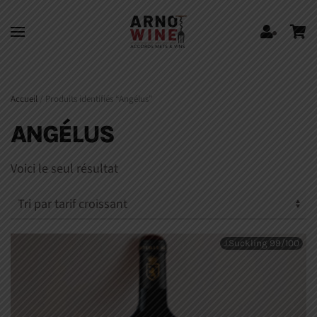
Skip to main content
Accueil
/ Produits identifiés “Angélus”
ANGÉLUS
Voici le seul résultat
J.Suckling 99/100