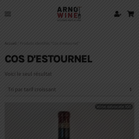
Skip to main content
Accueil
/ Produits identifiés “Cos d'estournel”
COS D'ESTOURNEL
Voici le seul résultat
Wine advocate 100