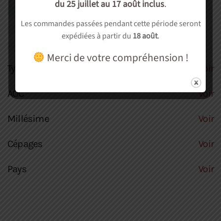
du 25 juillet au 17 août inclus
.
Autre
(0)
Les commandes passées pendant cette période seront
Soirée dégustation
(0)
expédiées à partir du
18 août
.
cadeau
(0)
Merci de votre compréhension !
Type culture
Voir
AOC
Voir
Millésime
Voir
Cépages
Voir
Pays
Voir