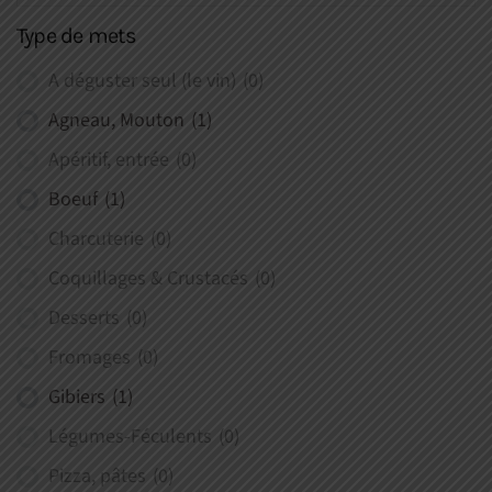
Type de mets
A déguster seul (le vin)
(0)
Agneau, Mouton
(1)
Apéritif, entrée
(0)
Boeuf
(1)
Charcuterie
(0)
Coquillages & Crustacés
(0)
Desserts
(0)
Fromages
(0)
Gibiers
(1)
Légumes-Féculents
(0)
Pizza, pâtes
(0)