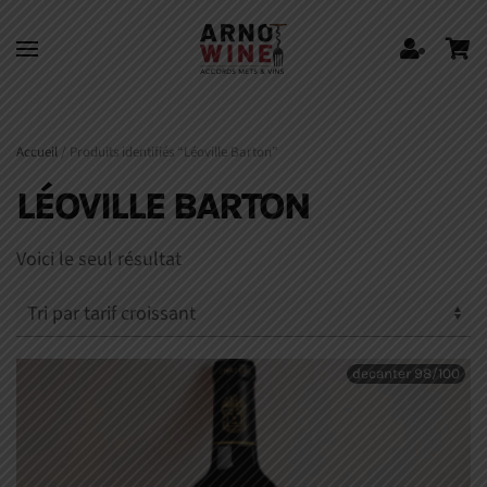
Skip to main content
Accueil
/ Produits identifiés “Léoville Barton”
LÉOVILLE BARTON
Voici le seul résultat
decanter 98/100