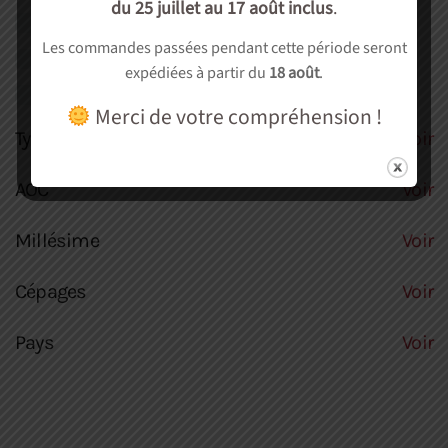
du 25 juillet au 17 août inclus
.
Autre
(0)
Les commandes passées pendant cette période seront
Soirée dégustation
(0)
expédiées à partir du
18 août
.
cadeau
(0)
Merci de votre compréhension !
Type culture
Voir
AOC
Voir
Millésime
Voir
Cépages
Voir
Pays
Voir