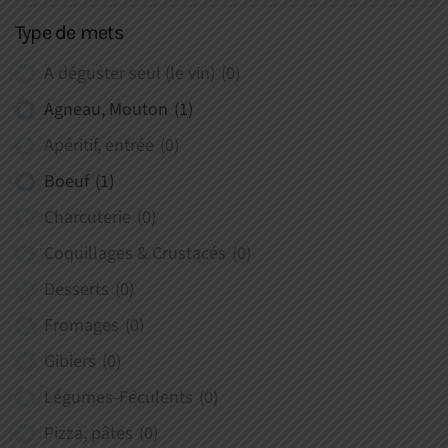
Type de mets
A déguster seul (le vin)
(0)
Agneau, Mouton
(1)
Apéritif, entrée
(0)
Boeuf
(1)
Charcuterie
(0)
Coquillages & Crustacés
(0)
Desserts
(0)
Fromages
(0)
Gibiers
(0)
Légumes-Féculents
(0)
Pizza, pâtes
(0)