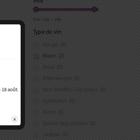
Prix
Prix :
12€
—
19€
Type de vin
Rouge
(0)
Blanc
(2)
Rosé
(0)
Effervescent
(0)
Vins fortifiés, Liquoreux
(0)
u
18 août
.
Spiritueux
(0)
Autre
(0)
Soirée dégustation
(0)
cadeau
(0)