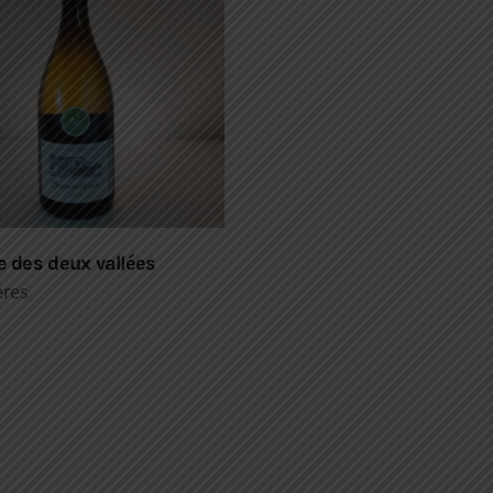
 des deux vallées
ères