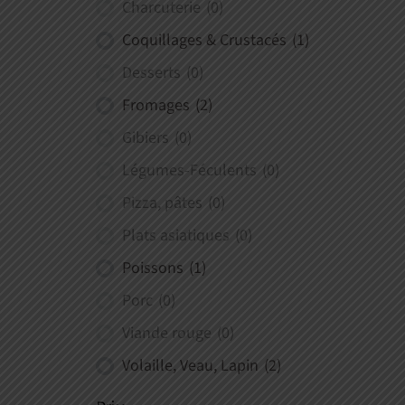
Charcuterie
(0)
Coquillages & Crustacés
(1)
Desserts
(0)
Fromages
(2)
Gibiers
(0)
Légumes-Féculents
(0)
Pizza, pâtes
(0)
Plats asiatiques
(0)
Poissons
(1)
Porc
(0)
Viande rouge
(0)
Volaille, Veau, Lapin
(2)