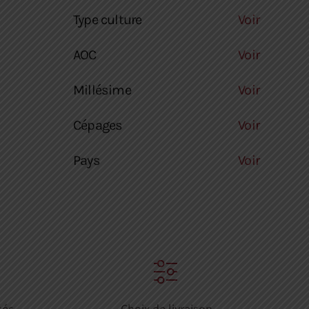
Type culture
Voir
AOC
Voir
Millésime
Voir
Cépages
Voir
Pays
Voir