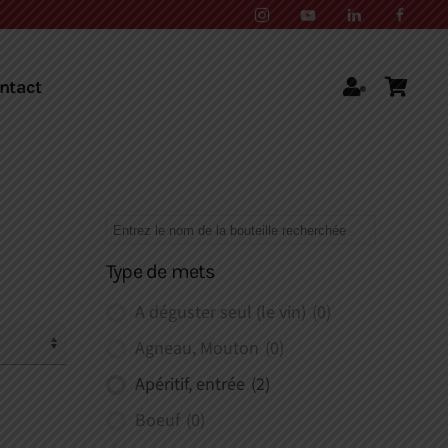
ntact
Type de mets
A déguster seul (le vin)
(0)
Agneau, Mouton
(0)
Apéritif, entrée
(2)
Boeuf
(0)