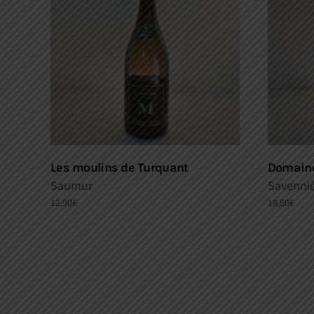
Les moulins de Turquant
Domaine
Saumur
Savenni
12,90
€
18,80
€