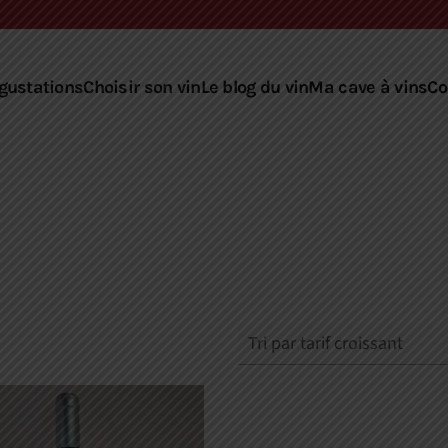
gustations
Choisir son vin
Le blog du vin
Ma cave à vins
Co