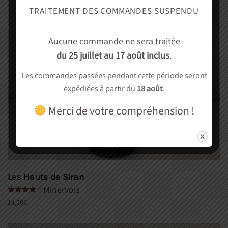
TRAITEMENT DES COMMANDES SUSPENDU
Aucune commande ne sera traitée
du 25 juillet au 17 août inclus
.
Les commandes passées pendant cette période seront
expédiées à partir du
18 août
.
Merci de votre compréhension !
Les Hauts de Siran
Minervois
Note
4.00
sur 5
14,50
€