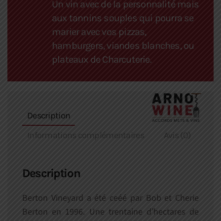
Un vin avec de la personnalité mais
aux tannins souples qui pourra se
marier avec vos pizzas,
hamburgers, viandes blanches, ou
plateaux de Charcuterie.
Description
Informations complémentaires
Avis (0)
Description
Berton Vineyard a été ceéé par Bob et Cherie
Berton en 1996. Une trentaine d’hectares de