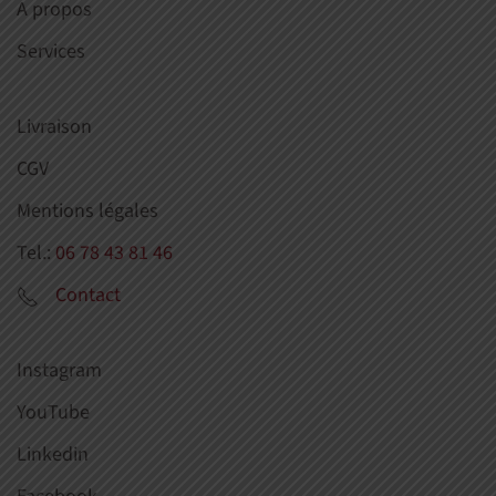
A propos
Services
Livraison
CGV
Mentions légales
Tel.:
06 78 43 81 46
Contact
Instagram
YouTube
Linkedin