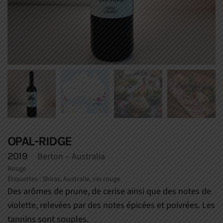
OPAL-RIDGE
2019
Berton
– Australia
Rouge
Étiquettes :
Shiraz
,
Australie
,
vin rouge
Des arômes de prune, de cerise ainsi que des notes de
violette, relevées par des notes épicées et poivrées. Les
tannins sont souples.