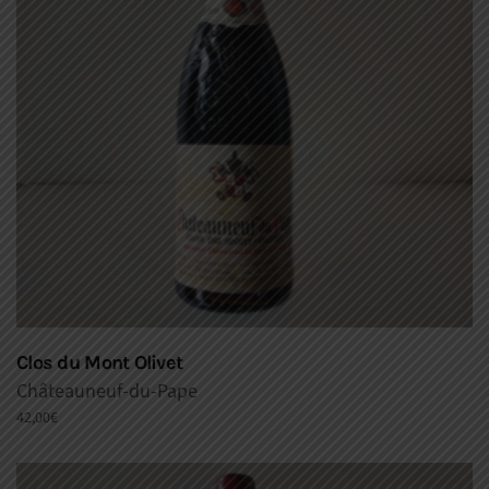
Clos du Mont Olivet
Châteauneuf-du-Pape
42,00
€