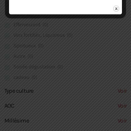
Blanc
(0)
Rosé
(0)
Effervescent
(0)
Vins fortifiés, Liquoreux
(0)
Spiritueux
(0)
Autre
(0)
Soirée dégustation
(0)
cadeau
(0)
Type culture
Voir
AOC
Voir
Millésime
Voir