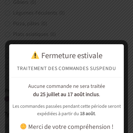
Gibiers
(0)
Légumes-Féculents
(0)
Pizza, pâtes
(0)
Plats asiatiques
(0)
Poissons
(0)
Fermeture estivale
Porc
(1)
Viande rouge
(1)
TRAITEMENT DES COMMANDES SUSPENDU
Volaille, Veau, Lapin
(2)
Aucune commande ne sera traitée
Prix
du 25 juillet au 17 août inclus
.
Prix :
42€
—
75€
Les commandes passées pendant cette période seront
expédiées à partir du
18 août
.
Type de vin
Rouge
Merci de votre compréhension !
(2)