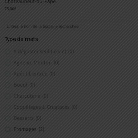
Châteauneuf-du-Pape
75,00
€
Type de mets
A déguster seul (le vin)
(0)
Agneau, Mouton
(0)
Apéritif, entrée
(0)
Boeuf
(0)
Charcuterie
(0)
Coquillages & Crustacés
(0)
Desserts
(0)
Fromages
(2)