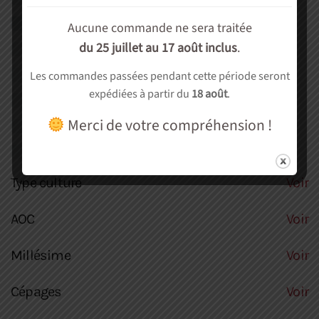
Effervescent
(1)
Aucune commande ne sera traitée
Vins fortifiés, Liquoreux
(0)
du 25 juillet au 17 août inclus
.
Spiritueux
(0)
Les commandes passées pendant cette période seront
expédiées à partir du
18 août
.
Autre
(0)
Merci de votre compréhension !
Soirée dégustation
(0)
cadeau
(0)
Type culture
Voir
AOC
Voir
Millésime
Voir
Cépages
Voir