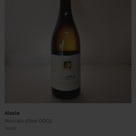
Alasia
Moscato d'Asti DOCG
14,60
€