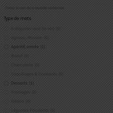
Type de mets
A déguster seul (le vin)
(0)
Agneau, Mouton
(0)
Apéritif, entrée
(1)
Boeuf
(0)
Charcuterie
(0)
Coquillages & Crustacés
(0)
Desserts
(1)
Fromages
(0)
Gibiers
(0)
Légumes-Féculents
(0)