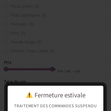
Pizza, pâtes
(0)
Plats asiatiques
(0)
Poissons
(0)
Porc
(0)
Viande rouge
(0)
Volaille, Veau, Lapin
(0)
Prix
Prix :
14€
—
15€
Type de vin
Rouge
(0)
Fermeture estivale
Blanc
(0)
TRAITEMENT DES COMMANDES SUSPENDU
Rosé
(0)