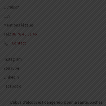
Livraison
CGV
Mentions légales
Tel.:
06 78 43 81 46
Contact
Instagram
YouTube
Linkedin
Facebook
L'abus d'alcool est dangereux pour la santé. Sachez