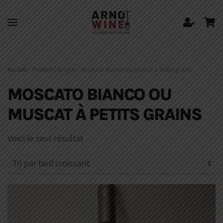
Skip to main content
Accueil
/ Produit Cépages / Moscato Bianco ou Muscat à petits grains
MOSCATO BIANCO OU
MUSCAT À PETITS GRAINS
Voici le seul résultat