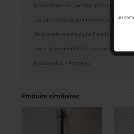
fermentation en cuve sous pression, en refroi
Les comm
Les températures sont remontées progressi
On procède ensuite à une filtration sous pre
Une vrai gourmandise à seulement 5° d’alc
A découvrir sur Arnowine
Produits similaires