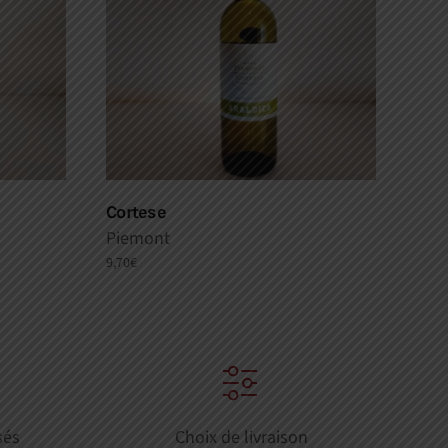
Cortese
Piemont
9,70
€
sés
Choix de livraison