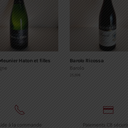
Meunier Haton et filles
Barolo Ricossa
gne
Barolo
25,90
€
Aide à la commande
Paiements CB sécuri