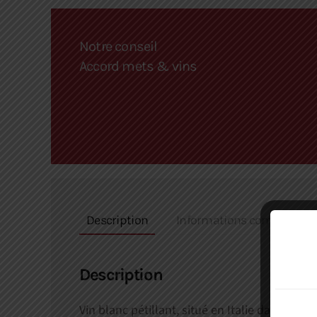
Notre conseil
Accord mets & vins
Description
Informations complément
Description
Vin blanc pétillant, situé en Italie dans
le Pi