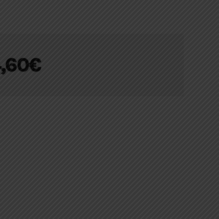
4,60
€