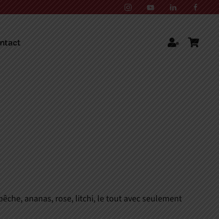
ntact
êche, ananas, rose, litchi, le tout avec seulement