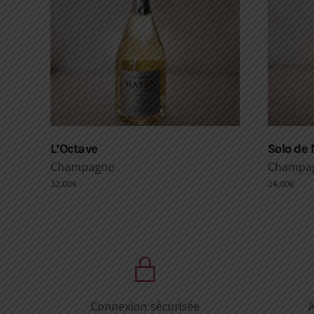
L’Octave
Solo de 
Champagne
Champa
32,00
€
24,00
€
Connexion sécurisée