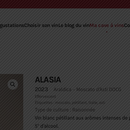
gustations
Choisir son vin
Le blog du vin
Ma cave à vins
Co
ALASIA
2023
Araldica
– Moscato d’Asti DOCG
Effervescent
Étiquettes :
moscato
,
pétillant
,
Italie
,
asti
Type de culture : Raisonnée
Vin blanc pétillant aux arômes intenses de p
5° d’alcool.