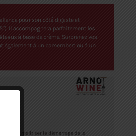
ellence pour son côté digeste et
(5°). Il accompagnera parfaitement les
 gâteaux à base de crème. Surprenez vos
ant également à un camembert ou à un
consiste à maitriser le démarrage de la