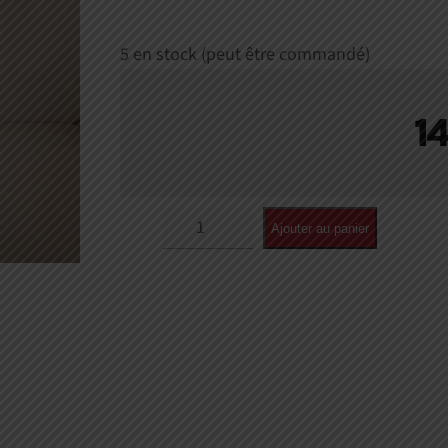
5 en stock (peut être commandé)
1
quantité
Ajouter au panier
de
Alasia