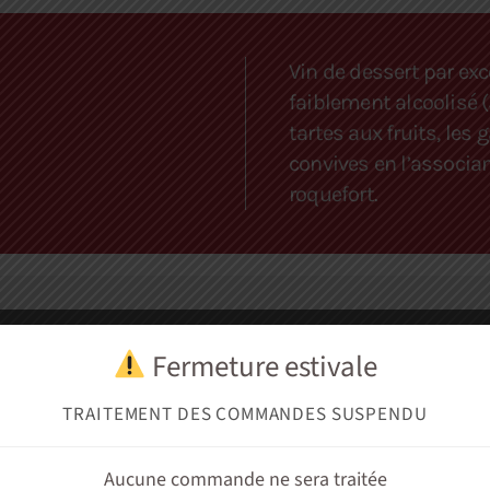
Vin de dessert par exc
faiblement alcoolisé 
tartes aux fruits, les
convives en l’associ
roquefort.
aires
Avis (0)
Fermeture estivale
TRAITEMENT DES COMMANDES SUSPENDU
émont, au sud est de Turin
Aucune commande ne sera traitée
. La méthode de vinification Asti 