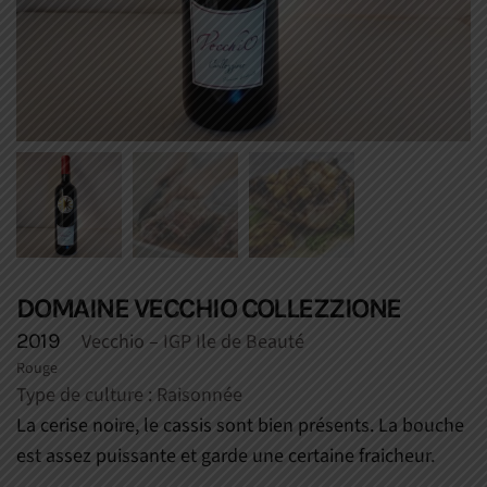
DOMAINE VECCHIO COLLEZZIONE
2019
Vecchio
– IGP Ile de Beauté
Rouge
Type de culture : Raisonnée
La cerise noire, le cassis sont bien présents. La bouche
est assez puissante et garde une certaine fraicheur.