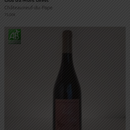
Clos du Mont Olivet
Châteauneuf-du-Pape
75,00
€