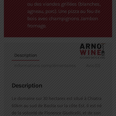
ou des viandes grillées (blanches,
agneau, porc). Une pizza au feu de
bois avec champignons Jambon
fromage.
Description
Informations complémentaires
Avis (0)
Description
Le domaine sur 30 hectares est situé à Chiatra
60km au sud de Bastia sur la côte Est. il est né
de la volonté de Florence Giudicelli, et de son