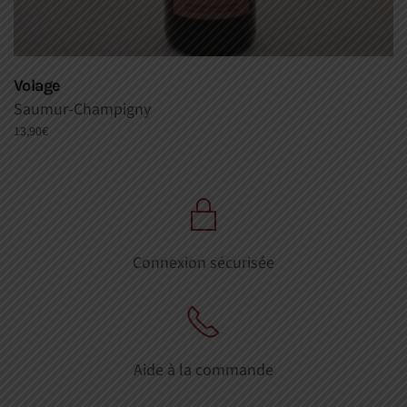
Volage
Saumur-Champigny
13,90
€
Connexion sécurisée
Aide à la commande