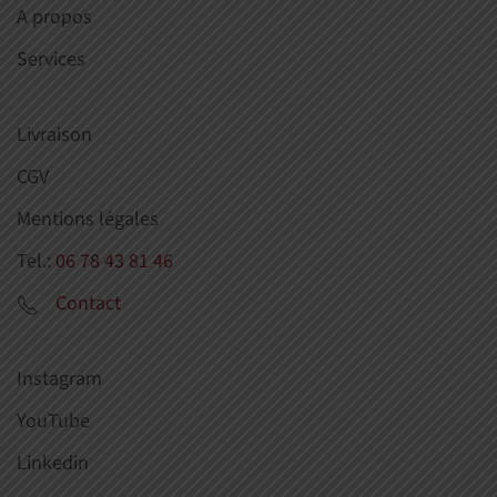
A propos
Services
Livraison
CGV
Mentions légales
Tel.:
06 78 43 81 46
Contact
Instagram
YouTube
Linkedin