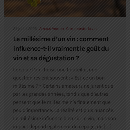
24 juillet 2026
|
Arnaud Verdon
|
Comprendre le vin
Le millésime d’un vin : comment
influence-t-il vraiment le goût du
vin et sa dégustation ?
Lorsque l’on choisit une bouteille, une
question revient souvent : « Est-ce un bon
millésime ? » Certains amateurs ne jurent que
par les grandes années, tandis que d’autres
pensent que le millésime n’a finalement que
peu d’importance. La réalité est plus nuancée.
Le millésime influence bien sûr le vin, mais son
impact dépend également du cépage, de […]