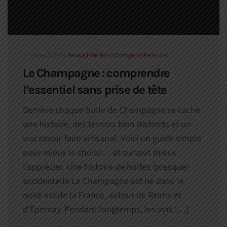
2 février 2026
|
Arnaud Verdon
|
Comprendre le vin
Le Champagne : comprendre
l’essentiel sans prise de tête
Derrière chaque bulle de Champagne se cache
une histoire, des terroirs bien distincts et un
vrai savoir-faire artisanal. Voici un guide simple
pour mieux le choisir… et surtout mieux
l’apprécier. Une histoire de bulles (presque)
accidentelle Le Champagne est né dans le
nord-est de la France, autour de Reims et
d’Épernay. Pendant longtemps, les vins […]