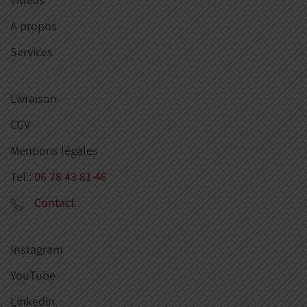
Videos
A propos
Services
Livraison
CGV
Mentions légales
Tel.:
06 78 43 81 46
Contact
Instagram
YouTube
Linkedin