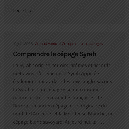
Lire plus
10 juin 2026
|
Arnaud Verdon
|
Comprendre les cépages
Comprendre le cépage Syrah
La Syrah : origine, terroirs, arômes et accords
mets-vins. L’origine de la Syrah Appelée
également Shiraz dans les pays anglo-saxons,
la Syrah est un cépage issu du croisement
naturel entre deux variétés françaises : le
Dureza, un ancien cépage noir originaire du
nord de l’Ardèche, et la Mondeuse Blanche, un
cépage blanc savoyard. Aujourd’hui, la […]